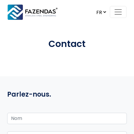
Skip to content
Main Navigation
Contact
Parlez-nous.