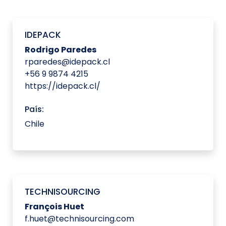
IDEPACK
Rodrigo Paredes
rparedes@idepack.cl
+56 9 9874 4215
https://idepack.cl/
País:
Chile
TECHNISOURCING
François Huet
f.huet@technisourcing.com