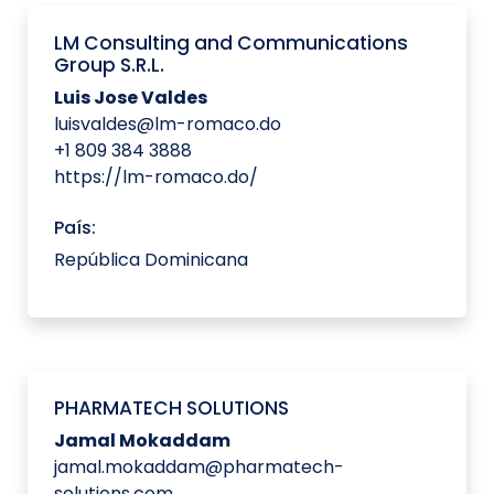
LM Consulting and Communications
Group S.R.L.
Luis Jose Valdes
luisvaldes@lm-romaco.do
+1 809 384 3888
https://lm-romaco.do/
País:
República Dominicana
PHARMATECH SOLUTIONS
Jamal Mokaddam
jamal.mokaddam@pharmatech-
solutions.com